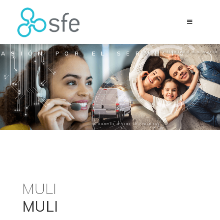
Logramos fidelidad a tu marca
PASIÓN POR EL SERVICIO
Llegamos a toda la república
MULI
MULI