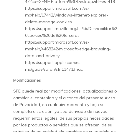
47?co=GENIE.Platform%3DDesktop&hl=es-419
https://support.microsoft.com/es-
mx/help/17442/windows-internet-explorer-
delete-manage-cookies
https://support.mozilla.org/es/kb/Deshabilitar%2
0cookies%20de%20terceros
https://support.microsoft.com/es-
mx/help/4468242/microsoft-edge-browsing-
data-and-privacy
https://support.apple.com/es-
mx/guide/safari/sfri11471/mac
Modificaciones
SFE puede realizar modificaciones, actualizaciones o
cambiar el contenido y el alcance del presente Aviso
de Privacidad, en cualquier momento y bajo su
completa discreción, ya sea derivado de nuevos
requerimientos legales, de sus propias necesidades
por los productos o servicios que se ofrecen, de su
práctica de privacidad, de cambios en su modelo de